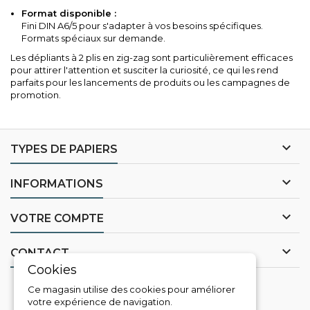
Format disponible :
Fini DIN A6/5 pour s'adapter à vos besoins spécifiques.
Formats spéciaux sur demande.
Les dépliants à 2 plis en zig-zag sont particulièrement efficaces
pour attirer l'attention et susciter la curiosité, ce qui les rend
parfaits pour les lancements de produits ou les campagnes de
promotion.

TYPES DE PAPIERS

INFORMATIONS

VOTRE COMPTE

CONTACT
Cookies
Ce magasin utilise des cookies pour améliorer
Site protégé par reCAPTCHA.
Vie privée
-
Termes
votre expérience de navigation.