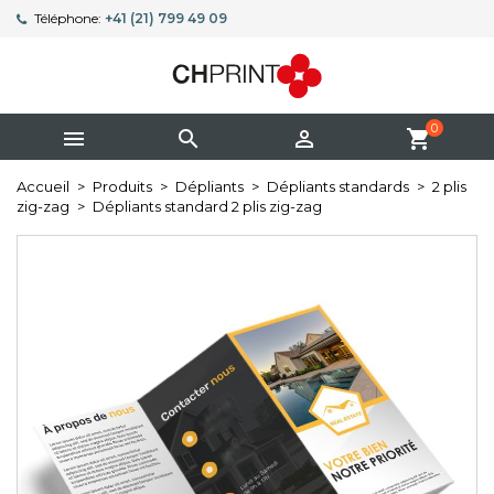
Téléphone:
+41 (21) 799 49 09
0



shopping_cart
Accueil
Produits
Dépliants
Dépliants standards
2 plis
zig-zag
Dépliants standard 2 plis zig-zag