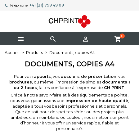
Téléphone:
+41 (21) 799 49 09
0



shopping_cart
Accueil
Produits
Documents, copies A4
DOCUMENTS, COPIES A4
Pour vos
rapports
, vos
dossiers de présentation
, vos
brochures
, ou même l’impression de simples
documents 1
ou 2 faces
, faites confiance à l’expertise de
CH PRINT
.
Grâce à notre savoir-faire et à des équipements de pointe,
nous vous garantissons une
impression de haute qualité
,
adaptée à tous vos besoins professionnels et personnels.
Que ce soit pour des petites séries ou des projets plus
ambitieux, en noir-blanc ou couleur, nous mettons un point
d’honneur à vous offrir un service rapide, fiable et
personnalisé.