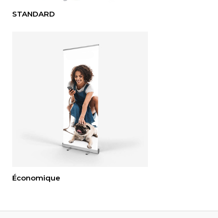
STANDARD
É
conomique