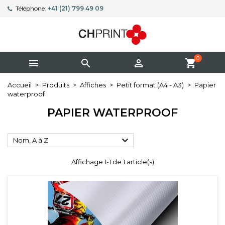
Téléphone:
+41 (21) 799 49 09
0



shopping_cart
Accueil
Produits
Affiches
Petit format (A4 - A3)
Papier
waterproof
PAPIER WATERPROOF

Nom, A à Z
Affichage 1-1 de 1 article(s)