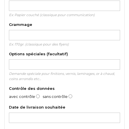
Ex: Papier couché (classique pour communication)
Grammage
Ex: 170gr. (classique pour des flyers)
Options spéciales (facultatif)
Demande spéciale pour finitions, vernis, laminages, or à chaud,
coins arrondis etc...
Contrôle des données
avec contrôle
sans contrôle
Date de livraison souhaitée