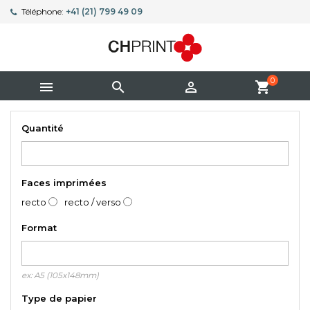
Téléphone:
+41 (21) 799 49 09
0



shopping_cart
Quantité
Faces imprimées
recto
recto / verso
Format
ex: A5 (105x148mm)
Type de papier