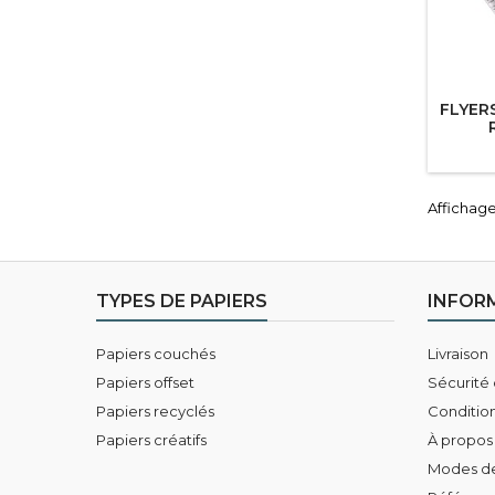
FLYER
Affichage 
TYPES DE PAPIERS
INFOR
Papiers couchés
Livraison
Papiers offset
Sécurité
Papiers recyclés
Conditions
Papiers créatifs
À propos
Modes d