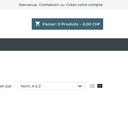
Bienvenue,
Connexion
ou
Créez votre compte
shopping_cart
Panier:
0
Produits - 0,00 CHF



ier par :
Nom, A à Z