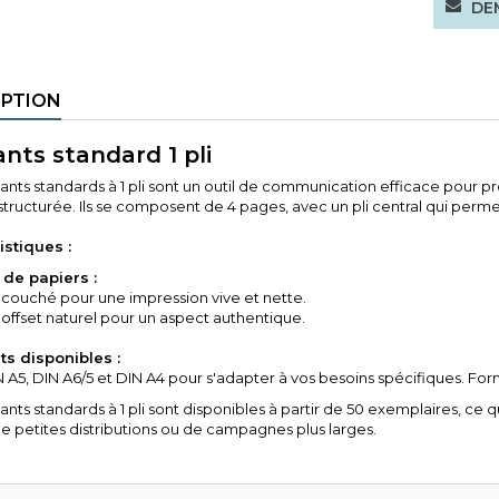
DEM
IPTION
ants standard 1 pli
ants standards à 1 pli sont un outil de communication efficace pour 
tructurée. Ils se composent de 4 pages, avec un pli central qui perme
istiques :
de papiers :
 couché pour une impression vive et nette.
 offset naturel pour un aspect authentique.
s disponibles :
IN A5, DIN A6/5 et DIN A4 pour s'adapter à vos besoins spécifiques. F
ants standards à 1 pli sont disponibles à partir de 50 exemplaires, ce qu
de petites distributions ou de campagnes plus larges.