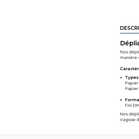
DESCR
Dépli
Nos dépli
manière s
Caractér
Types 
Papier
Papier
Format
Fini D
Nos dépli
s'agisse 