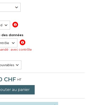
e des données
ndé : avec contrôle
0 CHF
HT
jouter au panier