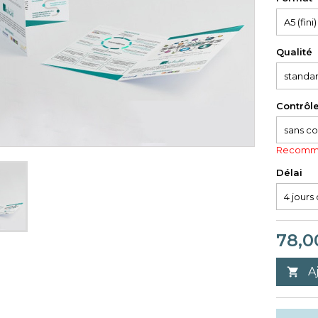
Qualité
Contrôl
Recomma
Délai
78,0
A
